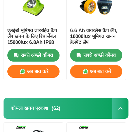
एलईडी भूमिगत ताररहित कैप
6.6 Ah वायरलेस कैप लैंप,
लैंप खनन के लिए रिचार्जेबल
10000lux भूमिगत खनन
15000lux 6.8Ah IP68
हेलमेट लैंप
सबसे अच्छी कीमत
सबसे अच्छी कीमत
अब बात करें
अब बात करें
(62)
कोयला खनन प्रकाश