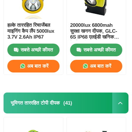
हल्के ताररहित रिचार्जेबल
20000lux 6800mah
माइनिंग कैप लैंप 5000lux
सुरक्षा खनन दीपक, GLC-
3.7V 2.6Ah IP67
6S IP68 एलईडी खनिक
हेलमेट दीपक
सबसे अच्छी कीमत
सबसे अच्छी कीमत
अब बात करें
अब बात करें
(41)
भूमिगत ताररहित टोपी दीपक