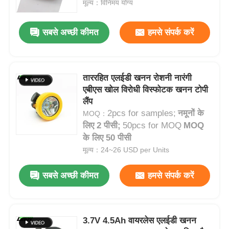
मूल्य：विनिमय योग्य
सबसे अच्छी कीमत
हमसे संपर्क करें
ताररहित एलईडी खनन रोशनी नारंगी
एबीएस खोल विरोधी विस्फोटक खनन टोपी
लैंप
2pcs for samples;
नमूनों के
MOQ：
लिए 2 पीसी;
50pcs for MOQ
MOQ
के लिए 50 पीसी
मूल्य：24~26 USD per Units
होम
सबसे अच्छी कीमत
हमसे संपर्क करें
उत्पाद
3.7V 4.5Ah वायरलेस एलईडी खनन
वीआर दिखाएँ