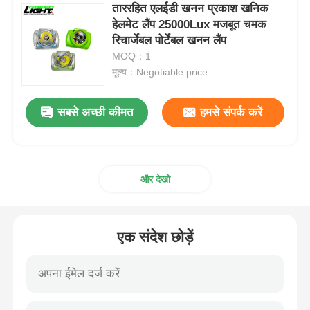
ताररहित एलईडी खनन प्रकाश खनिक
हेलमेट लैंप 25000Lux मजबूत चमक
रिचार्जेबल माइनिंग कैप लैंप
रिचार्जेबल पोर्टेबल खनन लैंप
MOQ：1
मूल्य：Negotiable price
भूमिगत ताररहित टोपी दीपक
सबसे अच्छी कीमत
हमसे संपर्क करें
कोयला खनन प्रकाश
खनिकों के लिए हेड लैंप
और देखो
खनन हार्ड हैट लाइट
एक संदेश छोड़ें
विस्फोट-प्रूफ फ्लैशलाइट
औद्योगिक एलईडी पट्टी प्रकाश