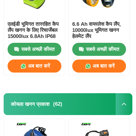
एलईडी भूमिगत ताररहित कैप
6.6 Ah वायरलेस कैप लैंप,
लैंप खनन के लिए रिचार्जेबल
10000lux भूमिगत खनन
15000lux 6.8Ah IP68
हेलमेट लैंप
सबसे अच्छी कीमत
सबसे अच्छी कीमत
अब बात करें
अब बात करें
(62)
कोयला खनन प्रकाश