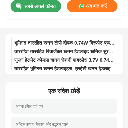
अब बात करें
सबसे अच्छी कीमत
रिचार्जेबल कोयला खनिक हेड लैंप वायरलेस 5000LUX 96 LUM 0.74W
हमारे बारे में
IP67 कोयला खनिक हार्ड हैट लाइट एलईडी भूमिगत कैप लैंप रिचार्जेबल 5000 लक्स
जीएलटी-2 एलईडी खनन दीपक ताररहित हेडलाइट ताररहित सुरक्षा ताररहित 0.74W
फैक्टरी यात्रा
भूमिगत ताररहित खनन टोपी दीपक 0.74W विस्फोट प्रूफ खनिकों के लिए हेलमेट
ताररहित ताररहित रिचार्जेबल खनन हेडलाइट खनिक सुरक्षा के लिए 5000 लक्स 2.8Ah
गुणवत्ता नियंत्रण
सुरक्षा हेलमेट कोयला खनन रोशनी वायरलेस 3.7V 0.74W एकल बिंदु चार्जर के साथ
ताररहित भूमिगत खनन हेडलाइट्स, एलईडी खनन हेडलाइट तेजी से चार्जिंग
समाचार
पोर्टेबल एलईडी खनन हार्ड हैट लाइट्स वायरलेस लाइटवेट 5000lux 3.7V IP67
औद्योगिक हल्के एलईडी खनिक कैप लैंप छोटे सुरक्षा 5000lux 2.8ah
एक बोली का अनुरोध
अनुकूलन योग्य भूमिगत ताररहित कैप लैंप खनिक सुरक्षा के लिए एलईडी 2.8Ah IP68
एक संदेश छोड़ें
खनन भूमिगत वायरलेस कैप लैंप एलईडी सुरक्षा वायरलेस 2.8Ah 5000LUX IP67
एलईडी खनन दीपक
2.8Ah रिचार्जेबल माइनिंग कैप लैंप फॉर अंडरग्राउंड हेलमेट 5000lux 1W IP67
5000lux एलईडी खनन टोपी रोशनी, जलरोधक IP68 खनन हार्ड टोपी रोशनी
T2 कोयला खनिक हेलमेट लाइट, एलईडी रिचार्जेबल Cordless Miners सुरक्षा लैंप
ताररहित खनन टोपी दीपक