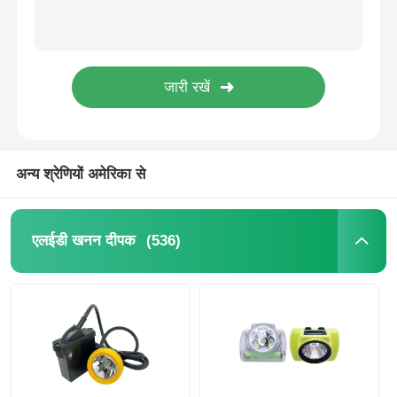
पोर्टेबल Cordless Miners Head Lamp एलईडी वायरलेस 2.6Ah 5000lux 96lm
IP67 विस्फोट प्रूफ खनन प्रकाश, 5000lux रिचार्जेबल खनिक सिर प्रकाश
रिचार्जेबल माइनिंग कैप लैंप
रिचार्जेबल वायरलेस खनन हार्ड हैट लाइट्स एफसीसी सुरक्षा 2.8Ah वायरलेस 5000LUX
पीसी सामग्री कैप एलईडी खनन लैंप वायरलेस औद्योगिक 5000lux छोटे GLT-2
भूमिगत ताररहित टोपी दीपक
जीएलटी-2 वायरलेस माइनिंग कैप लैंप रिचार्जेबल लिथियम आयन बैटरी एलईडी आईपी67
रिचार्जेबल वायरलेस कैप लाइट, 3.7V 5000LUX एलईडी खनन लाइट
कोयला खनन प्रकाश
अन्य श्रेणियों अमेरिका से
खनिकों के लिए हेड लैंप
(536)
एलईडी खनन दीपक
खनन हार्ड हैट लाइट
विस्फोट-प्रूफ फ्लैशलाइट
औद्योगिक एलईडी पट्टी प्रकाश