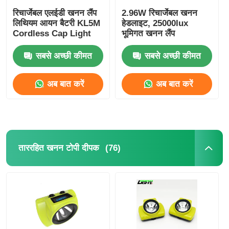
रिचार्जेबल एलईडी खनन लैंप
2.96W रिचार्जेबल खनन
लिथियम आयन बैटरी KL5M
हेडलाइट, 25000lux
चार्जर रैक
Cordless Cap Light
भूमिगत खनन लैंप
सबसे अच्छी कीमत
सबसे अच्छी कीमत
भूमिगत खनन बेल्ट
अब बात करें
अब बात करें
गर्म बिकने वाले उत्पाद
एलईडी चेतावनी लाइट
(76)
ताररहित खनन टोपी दीपक
पोर्टेबल ऊर्जा भंडारण बिजली आपूर्ति
एलईडी हाई बे लाइट