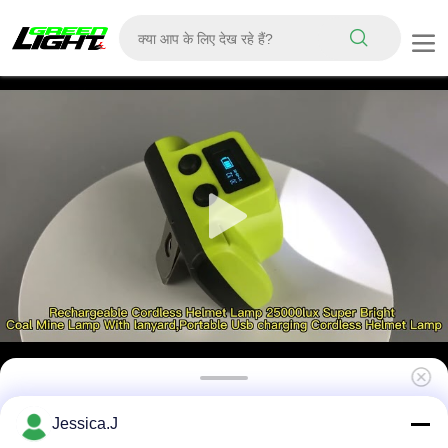
ताररहित वायरलेस खनन हार्ड हैट लाइट 20000LUX
Jessica.J
2.96W GLC-6S