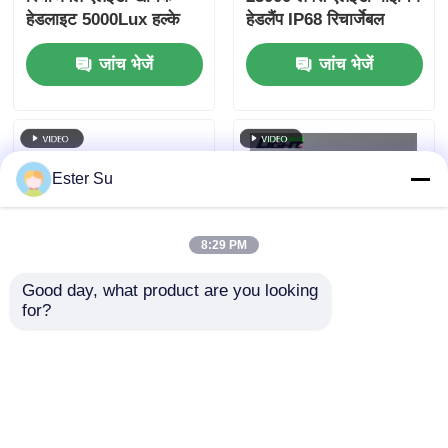
हेडलाइट 5000Lux हल्के
हेडलैंप IP68 रिचार्जेबल
खनन प्रकाश GLT-2
माइनर लाइट OLED डिस्प्ले
जांच भेजें
जांच भेजें
के साथ GLC-6S
Ester Su
8:29 PM
Good day, what product are you looking 
for?
माइनिंग कैप लैंप GL2.5-C
खनन कैप लैंप एलईडी
माइनर की LED हेडलाइट
रिचार्जेबल लिथियम बैटरी
10,000 लक्स भूमिगत खनन
हेडलाइट भूमिगत सुरक्षा के
के लिए
लिए चार्जर के साथ
जांच भेजें
जांच भेजें