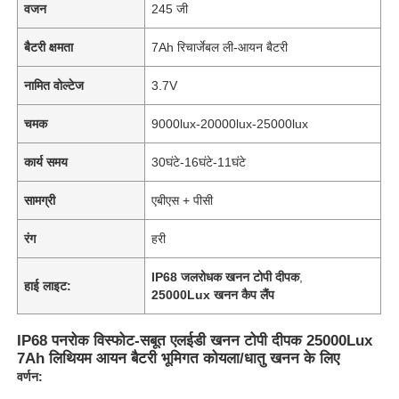
वजन
245 जी
बैटरी क्षमता
7Ah रिचार्जेबल ली-आयन बैटरी
नामित वोल्टेज
3.7V
चमक
9000lux-20000lux-25000lux
कार्य समय
30घंटे-16घंटे-11घंटे
सामग्री
एबीएस + पीसी
रंग
हरी
IP68 जलरोधक खनन टोपी दीपक
,
हाई लाइट:
25000Lux खनन कैप लैंप
IP68 पनरोक विस्फोट-सबूत एलईडी खनन टोपी दीपक 25000Lux
7Ah लिथियम आयन बैटरी भूमिगत कोयला/धातु खनन के लिए
वर्णन: