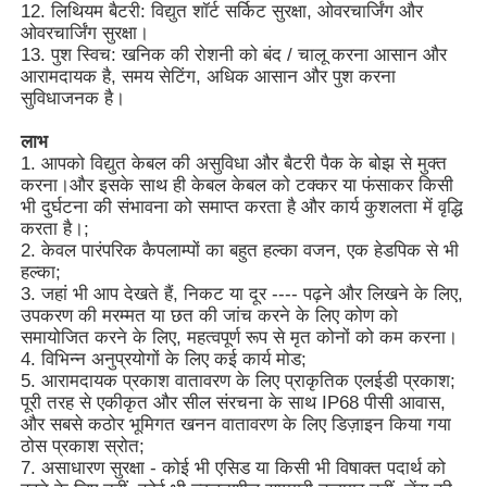
12. लिथियम बैटरी: विद्युत शॉर्ट सर्किट सुरक्षा, ओवरचार्जिंग और
ओवरचार्जिंग सुरक्षा।
13. पुश स्विच: खनिक की रोशनी को बंद / चालू करना आसान और
हमारे बारे में
आरामदायक है, समय सेटिंग, अधिक आसान और पुश करना
सुविधाजनक है।
फैक्टरी यात्रा
लाभ
1. आपको विद्युत केबल की असुविधा और बैटरी पैक के बोझ से मुक्त
करना।और इसके साथ ही केबल केबल को टक्कर या फंसाकर किसी
गुणवत्ता नियंत्रण
भी दुर्घटना की संभावना को समाप्त करता है और कार्य कुशलता में वृद्धि
करता है।;
2. केवल पारंपरिक कैपलाम्पों का बहुत हल्का वजन, एक हेडपिक से भी
समाचार
हल्का;
3. जहां भी आप देखते हैं, निकट या दूर ---- पढ़ने और लिखने के लिए,
उपकरण की मरम्मत या छत की जांच करने के लिए कोण को
समायोजित करने के लिए, महत्वपूर्ण रूप से मृत कोनों को कम करना।
एक बोली का अनुरोध
4. विभिन्न अनुप्रयोगों के लिए कई कार्य मोड;
5. आरामदायक प्रकाश वातावरण के लिए प्राकृतिक एलईडी प्रकाश;
पूरी तरह से एकीकृत और सील संरचना के साथ IP68 पीसी आवास,
एलईडी खनन दीपक
और सबसे कठोर भूमिगत खनन वातावरण के लिए डिज़ाइन किया गया
ठोस प्रकाश स्रोत;
7. असाधारण सुरक्षा - कोई भी एसिड या किसी भी विषाक्त पदार्थ को
ताररहित खनन टोपी दीपक