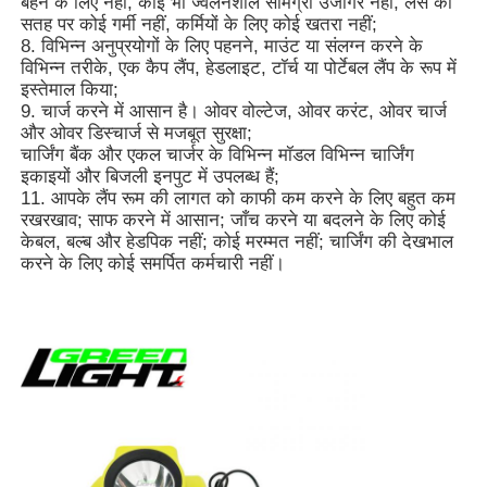
बहने के लिए नहीं, कोई भी ज्वलनशील सामग्री उजागर नहीं, लेंस की
सतह पर कोई गर्मी नहीं, कर्मियों के लिए कोई खतरा नहीं;
8. विभिन्न अनुप्रयोगों के लिए पहनने, माउंट या संलग्न करने के
रिचार्जेबल माइनिंग कैप लैंप
विभिन्न तरीके, एक कैप लैंप, हेडलाइट, टॉर्च या पोर्टेबल लैंप के रूप में
इस्तेमाल किया;
9. चार्ज करने में आसान है। ओवर वोल्टेज, ओवर करंट, ओवर चार्ज
भूमिगत ताररहित टोपी दीपक
और ओवर डिस्चार्ज से मजबूत सुरक्षा;
चार्जिंग बैंक और एकल चार्जर के विभिन्न मॉडल विभिन्न चार्जिंग
इकाइयों और बिजली इनपुट में उपलब्ध हैं;
कोयला खनन प्रकाश
11. आपके लैंप रूम की लागत को काफी कम करने के लिए बहुत कम
रखरखाव; साफ करने में आसान; जाँच करने या बदलने के लिए कोई
केबल, बल्ब और हेडपिक नहीं; कोई मरम्मत नहीं; चार्जिंग की देखभाल
करने के लिए कोई समर्पित कर्मचारी नहीं।
खनिकों के लिए हेड लैंप
खनन हार्ड हैट लाइट
विस्फोट-प्रूफ फ्लैशलाइट
औद्योगिक एलईडी पट्टी प्रकाश