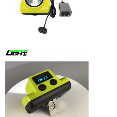
चार्जर रैक
भूमिगत खनन बेल्ट
गर्म बिकने वाले उत्पाद
एलईडी चेतावनी लाइट
पोर्टेबल ऊर्जा भंडारण बिजली आपूर्ति
एलईडी हाई बे लाइट