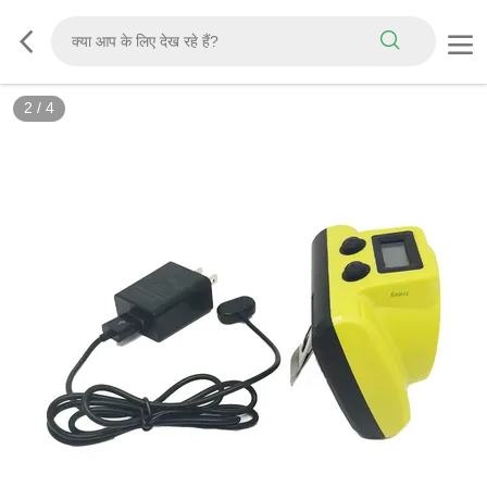
2
/
4