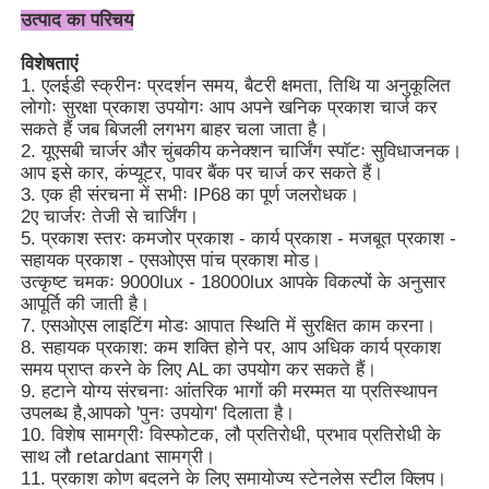
उत्पाद का परिचय
विशेषताएं
1. एलईडी स्क्रीनः प्रदर्शन समय, बैटरी क्षमता, तिथि या अनुकूलित
लोगोः सुरक्षा प्रकाश उपयोगः आप अपने खनिक प्रकाश चार्ज कर
सकते हैं जब बिजली लगभग बाहर चला जाता है।
2. यूएसबी चार्जर और चुंबकीय कनेक्शन चार्जिंग स्पॉटः सुविधाजनक।
आप इसे कार, कंप्यूटर, पावर बैंक पर चार्ज कर सकते हैं।
3. एक ही संरचना में सभीः IP68 का पूर्ण जलरोधक।
2ए चार्जरः तेजी से चार्जिंग।
5. प्रकाश स्तरः कमजोर प्रकाश - कार्य प्रकाश - मजबूत प्रकाश -
सहायक प्रकाश - एसओएस पांच प्रकाश मोड।
उत्कृष्ट चमकः 9000lux - 18000lux आपके विकल्पों के अनुसार
आपूर्ति की जाती है।
7. एसओएस लाइटिंग मोडः आपात स्थिति में सुरक्षित काम करना।
होम
8. सहायक प्रकाश: कम शक्ति होने पर, आप अधिक कार्य प्रकाश
समय प्राप्त करने के लिए AL का उपयोग कर सकते हैं।
9. हटाने योग्य संरचनाः आंतरिक भागों की मरम्मत या प्रतिस्थापन
उपलब्ध है,आपको 'पुनः उपयोग' दिलाता है।
उत्पाद
10. विशेष सामग्रीः विस्फोटक, लौ प्रतिरोधी, प्रभाव प्रतिरोधी के
साथ लौ retardant सामग्री।
11. प्रकाश कोण बदलने के लिए समायोज्य स्टेनलेस स्टील क्लिप।
वीआर दिखाएँ