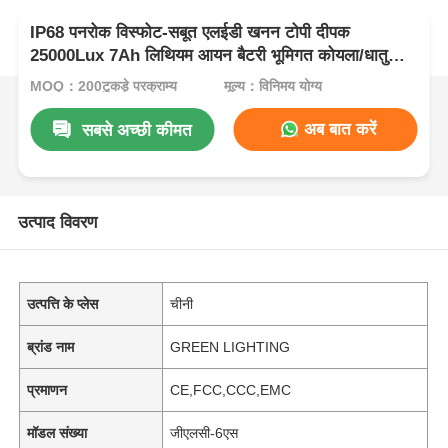
IP68 पनरोक विस्फोट-सबूत एलईडी खनन टोपी दीपक
25000Lux 7Ah लिथियम आयन बैटरी भूमिगत कोयला/धातु
खनन के लिए
MOQ：200टुकड़े परक्राम्य
मूल्य：विनिमय योग्य
अब बात करें
सबसे अच्छी कीमत
उत्पाद विवरण
उत्पत्ति के प्लेस
चीनी
ब्रांड नाम
GREEN LIGHTING
प्रमाणन
CE,FCC,CCC,EMC
मॉडल संख्या
जीएलसी-6एस