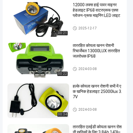
12000 लक्स हाई पावर माइनर
हेडलाइट IP68 वाटरप्रूफ एक्स
प्लोजन-प्रूफ माइनिंग LED लाइट
कोयला खनन प्रकाश
2025-12-17
00:21
ताररहित कोयला खनन रोशनी
रिचार्जेबल 13000LUX ताररहित
जलरोधक IP68
कोयला खनन प्रकाश
2024-03-08
00:22
हल्के कोयला खनन रोशनी सभी में ए
क खनिक हेडलाइट 25000lux 3.
7V
कोयला खनन प्रकाश
2024-03-08
00:34
ताररहित एलईडी कोयला खनन रोश
नी खनिकों के लिए 3.8Ah 143lu